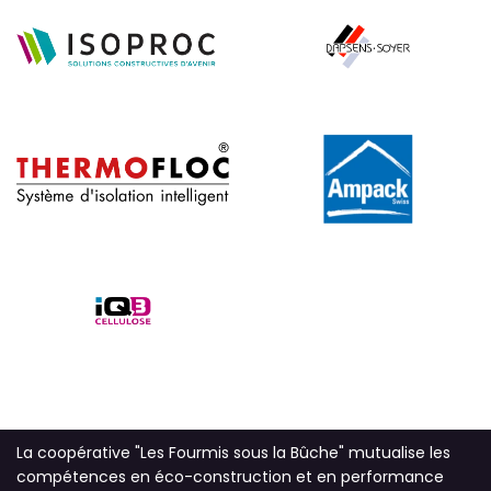
La coopérative "Les Fourmis sous la Bûche" mutualise les
compétences en éco-construction et en performance